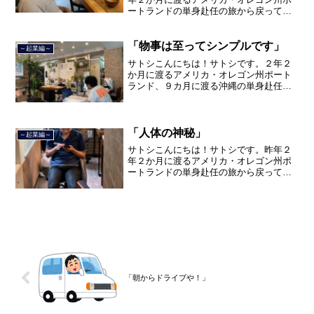
ートランドの単身赴任の旅から戻ってき
て、５月から単身赴任で沖縄に出向して
住んでいましたが、２０２１年３月５日
で２３年間のサラリーマン人生を卒業
「物事は至ってシンプルです」
～起業編～
し、東京品川区南大井で不動...
サトシこんにちは！サトシです。２年２
か月に渡るアメリカ・オレゴン州ポート
ランド、９カ月に渡る沖縄の単身赴任の
旅を終えて、２０２１年３月５日に２３
年間のサラリーマン人生に終止符を打ち
ました。２０２１年３月９日より東京都
品川区南大井で不動産を主...
「人体の神秘」
～起業編～
サトシこんにちは！サトシです。昨年２
年２か月に渡るアメリカ・オレゴン州ポ
ートランドの単身赴任の旅から戻ってき
て、５月から単身赴任で沖縄に出向して
住んでいましたが、２０２１年３月５日
で２３年間のサラリーマン人生を卒業
し、東京で不動産を主に取り...
「朝からドライブや！」