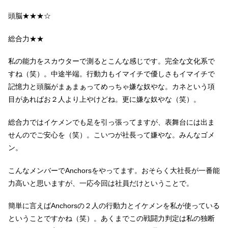
頭脳★★★☆
総合力★★
私の能力をスカウターで測るとこんな感じです。完全な文化系で
すね（笑）。中途半端。行動力もイマイチで優しさもイマイチで
記憶力と頭脳がまぁまぁってめっちゃ嫌な奴やな。カネという項
目があればお２人より上やけどね。更に嫌な奴やな（笑）。
総合力ではイケメンでも足を引っ張ってますが、表舞台には出ま
せんのでご安心を（笑）。こいつが社長って嫌やな。みんなゴメ
ン。
こんなメンバーでAnchorsをやってます。おそらく大社長が一番能
力高いと思いますが、一応今回は社員だけということで。
簡単に言えばAnchorsの２人の行動力とイケメンを私が使っている
ということですかね（笑）。あくまでこの戦闘力判定は私の独断