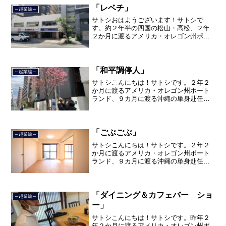
「レベチ」
～起業編～
サトシおはようございます！サトシで
す。約２年半の四国の松山・高松、２年
２か月に渡るアメリカ・オレゴン州ポー
トランド、９カ月の沖縄の単身赴任の旅
を終えて、２０２１年３月５日に２３年
間のサラリーマン人生に終止符を打っ
て、２０２１年３月９日より東...
「和平調停人」
～起業編～
サトシこんにちは！サトシです。２年２
か月に渡るアメリカ・オレゴン州ポート
ランド、９カ月に渡る沖縄の単身赴任の
旅を終えて、２０２１年３月５日に２３
年間のサラリーマン人生に終止符を打ち
ました。２０２１年３月９日より東京都
品川区南大井で不動産を主...
「ごぶごぶ」
～起業編～
サトシこんにちは！サトシです。２年２
か月に渡るアメリカ・オレゴン州ポート
ランド、９カ月に渡る沖縄の単身赴任の
旅を終えて、２０２１年３月５日に２３
年間のサラリーマン人生に終止符を打ち
ました。２０２１年３月９日より東京都
品川区南大井で不動産を主...
「ダイニング＆カフェバー ショ
～起業編～
ー」
サトシこんにちは！サトシです。昨年２
年２か月に渡るアメリカ・オレゴン州ポ