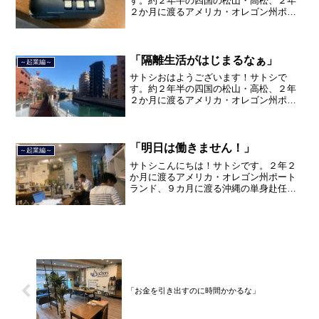
す。約２年半の四国の松山・高松、２年
２か月に渡るアメリカ・オレゴン州ポー
トランド、９カ月の沖縄の単身赴任の旅
を終えて、２０２１年３月５日に２３年
間のサラリーマン人生に終止符を打っ
て、２０２１年３月９日より東...
「隔離生活がはじまるなぁ」
～起業編～
サトシおはようございます！サトシで
す。約２年半の四国の松山・高松、２年
２か月に渡るアメリカ・オレゴン州ポー
トランド、９カ月の沖縄の単身赴任の旅
を終えて、２０２１年３月５日に２３年
間のサラリーマン人生に終止符を打っ
て、２０２１年３月９日より東...
「明日は働きません！」
～起業編～
サトシこんにちは！サトシです。２年２
か月に渡るアメリカ・オレゴン州ポート
ランド、９カ月に渡る沖縄の単身赴任の
旅を終えて、２０２１年３月５日に２３
年間のサラリーマン人生に終止符を打ち
ました。２０２１年３月９日より東京都
品川区南大井で不動産を主...
「お金を引き出すのに時間かかるな」