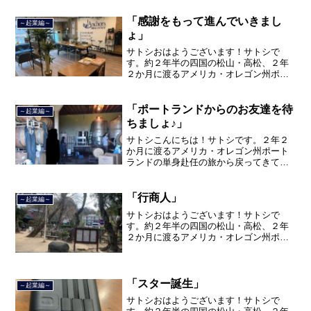
「感謝をもって進んでいきまし
～起業編～
ょ」
サトシおはようございます！サトシで
す。約２年半の四国の松山・高松、２年
２か月に渡るアメリカ・オレゴン州ポー
トランド、９カ月の沖縄の単身赴任の旅
を終えて、２０２１年３月５日に２３年
間のサラリーマン人生に終止符を打ちま
「ポートランドからのお友達を待
～起業編～
した。２０２１年３月９日よ...
ちましょ♪」
サトシこんにちは！サトシです。２年２
か月に渡るアメリカ・オレゴン州ポート
ランドの単身赴任の旅から戻ってきて、
単身赴任で沖縄に出向して住んでいまし
たが、２０２１年３月５日で２３年間の
サラリーマン人生を卒業し、東京都品川
「行商人」
～起業編～
区南大井で不動産を主に取...
サトシおはようございます！サトシで
す。約２年半の四国の松山・高松、２年
２か月に渡るアメリカ・オレゴン州ポー
トランド、９カ月の沖縄の単身赴任の旅
を終えて、２０２１年３月５日に２３年
間のサラリーマン人生に終止符を打っ
て、２０２１年３月９日より東...
「スター誕生」
～起業編～
サトシおはようございます！サトシで