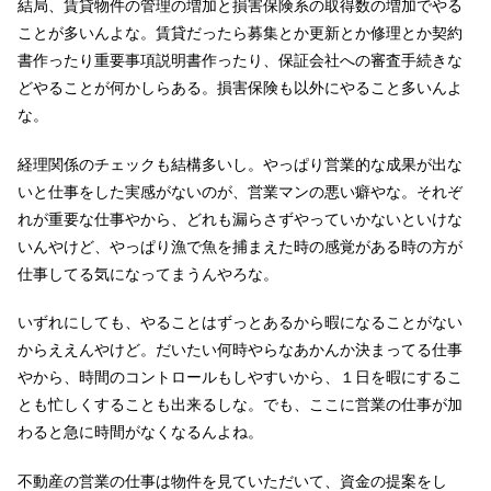
結局、賃貸物件の管理の増加と損害保険系の取得数の増加でやる
ことが多いんよな。賃貸だったら募集とか更新とか修理とか契約
書作ったり重要事項説明書作ったり、保証会社への審査手続きな
どやることが何かしらある。損害保険も以外にやること多いんよ
な。
経理関係のチェックも結構多いし。やっぱり営業的な成果が出な
いと仕事をした実感がないのが、営業マンの悪い癖やな。それぞ
れが重要な仕事やから、どれも漏らさずやっていかないといけな
いんやけど、やっぱり漁で魚を捕まえた時の感覚がある時の方が
仕事してる気になってまうんやろな。
いずれにしても、やることはずっとあるから暇になることがない
からええんやけど。だいたい何時やらなあかんか決まってる仕事
やから、時間のコントロールもしやすいから、１日を暇にするこ
とも忙しくすることも出来るしな。でも、ここに営業の仕事が加
わると急に時間がなくなるんよね。
不動産の営業の仕事は物件を見ていただいて、資金の提案をし