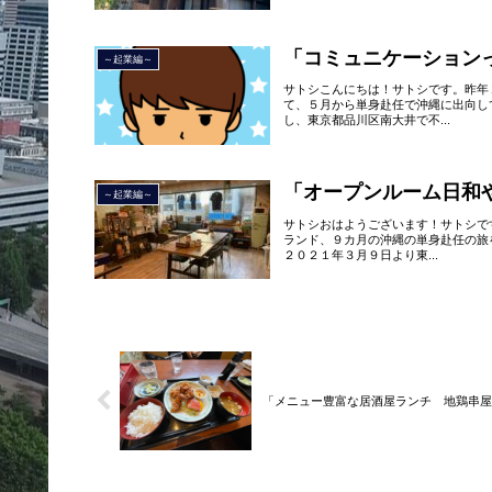
「コミュニケーション
～起業編～
サトシこんにちは！サトシです。昨年
て、５月から単身赴任で沖縄に出向し
し、東京都品川区南大井で不...
「オープンルーム日和
～起業編～
サトシおはようございます！サトシで
ランド、９カ月の沖縄の単身赴任の旅
２０２１年３月９日より東...
「メニュー豊富な居酒屋ランチ 地鶏串屋