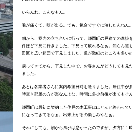
いらんわ。こんなもん。
喉が痛くて、咳が出る。でも、気合ですぐに治したんねん
朝から、案内の立ち合いに行って、師岡町の戸建ての進捗
件ほど下見に行きました。下見って疲れるなぁ。知らん道
田区と広い範囲で下見しました。道が激細のところも多い
戻ってきてから、下見した中で、お客さんがどうしても見
ました。
あとは各業者さんに案内希望日時を送りました。居住中が
時空き部屋の方が楽なんよな。時間に多少前後が出てもそ
師岡町は最初に契約した住戸の木工事はほとんど終わって
になってきてるなぁ。出来上がるの楽しみやなぁ。
それにしても、朝から風邪は怠かったのですが、夕方に１