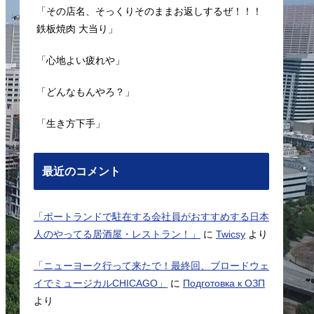
「その店名、そっくりそのままお返しするぜ！！！
鉄板焼肉 大当り」
「心地よい疲れや」
「どんなもんやろ？」
「生き方下手」
最近のコメント
「ポートランドで駐在する会社員がおすすめする日本
人のやってる居酒屋・レストラン！」
に
Twicsy
より
「ニューヨーク行って来たで！最終回、ブロードウェ
イでミュージカルCHICAGO」
に
Подготовка к ОЗП
より