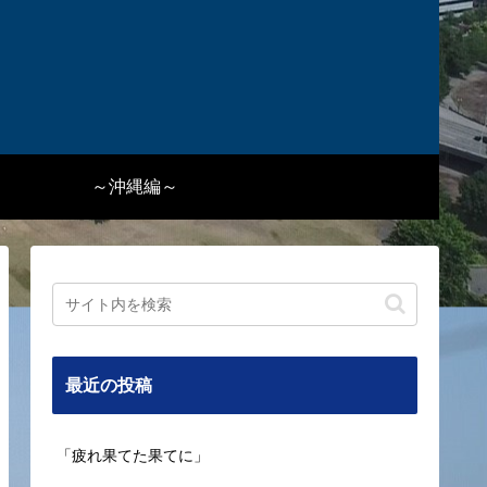
～沖縄編～
最近の投稿
「疲れ果てた果てに」