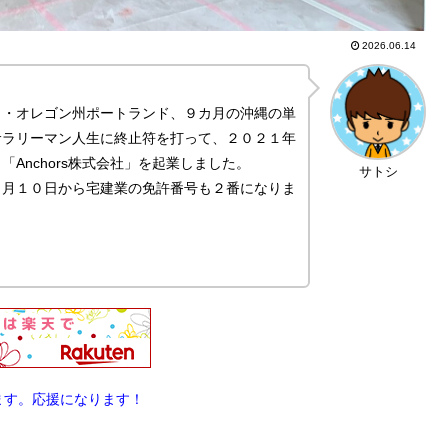
2026.06.14
カ・オレゴン州ポートランド、９カ月の沖縄の単
サラリーマン人生に終止符を打って、２０２１年
Anchors株式会社」を起業しました。
サトシ
４月１０日から宅建業の免許番号も２番になりま
ます。応援になります！