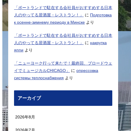
「ポートランドで駐在する会社員がおすすめする日本
人のやってる居酒屋・レストラン！」
に
Подготовка
к осенне-зимнему периоду в Минске
より
「ポートランドで駐在する会社員がおすすめする日本
人のやってる居酒屋・レストラン！」
に
накрутка
яппи
より
「ニューヨーク行って来たで！最終回、ブロードウェ
イでミュージカルCHICAGO」
に
опрессовка
системы теплоснабжения
より
アーカイブ
2026年8月
2026年7月