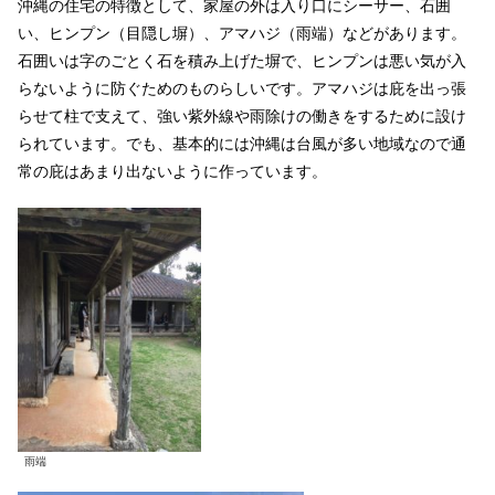
沖縄の住宅の特徴として、家屋の外は入り口にシーサー、石囲
い、ヒンプン（目隠し塀）、アマハジ（雨端）などがあります。
石囲いは字のごとく石を積み上げた塀で、ヒンプンは悪い気が入
らないように防ぐためのものらしいです。アマハジは庇を出っ張
らせて柱で支えて、強い紫外線や雨除けの働きをするために設け
られています。でも、基本的には沖縄は台風が多い地域なので通
常の庇はあまり出ないように作っています。
雨端