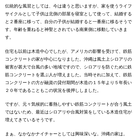
伝統的な風習としては、今は違うと思いますが、家を使うライフ
サイクルとして子供は北側の部屋を寝室として使って、結婚する
と２番座に移って、自分の子供が結婚すると一番座に移るそうで
す。年齢を重ねると神聖とされている南東側に移動していきま
す。
住宅も以前は木造中心でしたが、アメリカの影響を受けて、鉄筋
コンクリートの家が中心になりました。沖縄は風土上シロアリの
被害が甚大で台風の多い地域ですので、シロアリを防ぐために鉄
筋コンクリートを選ぶ人が増えました。当時それに加えて、鉄筋
コンクリートの方が融資の貸付期間が木造の１５年より５年長い
２０年であることもこの状況を後押ししました。
ですが、元々気候的に蓄熱しやすい鉄筋コンクリートが合う風土
ではないため、最近はシロアリや台風対策をしている木造住宅が
増えてきているそうです。
まぁ、なかなかナイチャーとしては興味深いな。沖縄の家は。