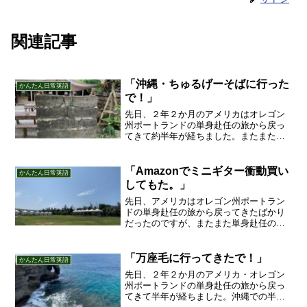
関連記事
「沖縄・ちゅるげーそばに行った
かんたん日常英語
で！」
先日、２年２か月のアメリカはオレゴン
州ポートランドの単身赴任の旅から戻っ
てきて約半年が経ちました。またまた単
身赴任の生活が沖縄で始まりました！今
回は北中城にある「ちゅるげーそば」さ
んに来ています！
「Amazonでミニギター衝動買い
かんたん日常英語
してもた。」
先日、アメリカはオレゴン州ポートラン
ドの単身赴任の旅から戻ってきたばかり
だったのですが、またまた単身赴任の旅
に沖縄に出発しました！今回は思わずギ
ターを衝動買いした話です。
「万座毛に行ってきたで！」
かんたん日常英語
先日、２年２か月のアメリカ・オレゴン
州ポートランドの単身赴任の旅から戻っ
てきて半年が経ちました。沖縄での半年