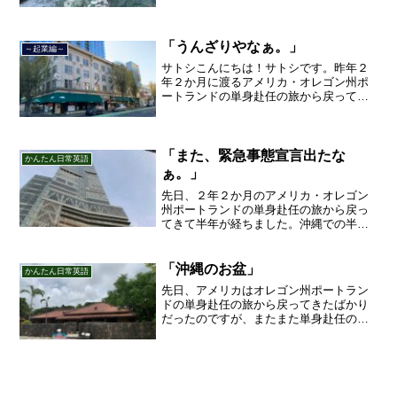
間の単身赴任生活を経て、また新しい生
活が始まりそうです！今回は恩納村にあ
る万座毛に行って来ました！
「うんざりやなぁ。」
～起業編～
サトシこんにちは！サトシです。昨年２
年２か月に渡るアメリカ・オレゴン州ポ
ートランドの単身赴任の旅から戻ってき
て、５月から単身赴任で沖縄に出向して
住んでいましたが、２０２１年３月５日
で２３年間のサラリーマン人生を卒業
し、東京で不動産を主に取り...
「また、緊急事態宣言出たな
かんたん日常英語
ぁ。」
先日、２年２か月のアメリカ・オレゴン
州ポートランドの単身赴任の旅から戻っ
てきて半年が経ちました。沖縄での半年
間の単身赴任生活を経て、また新しい生
活が始まりそうです！また、一都三県に
続き７府県に緊急事態宣言出たなぁ。
「沖縄のお盆」
かんたん日常英語
先日、アメリカはオレゴン州ポートラン
ドの単身赴任の旅から戻ってきたばかり
だったのですが、またまた単身赴任の旅
に沖縄に出発しました！今回は沖縄のお
盆について書いていきます。