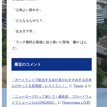
「心地よい疲れや」
「どんなもんやろ？」
「生き方下手」
「ランチ難民が最後に辿り着いた聖地 麺や ぱん
だ」
最近のコメント
「ポートランドで駐在する会社員がおすすめする日本
人のやってる居酒屋・レストラン！」
に
Twicsy
より
「ニューヨーク行って来たで！最終回、ブロードウェ
イでミュージカルCHICAGO」
に
Подготовка к ОЗП