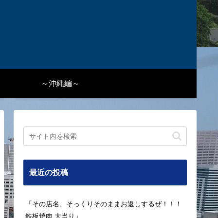
～沖縄編～
最近の投稿
「その店名、そっくりそのままお返しするぜ！！！
鉄板焼肉 大当り」