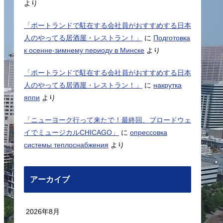
より
「ポートランドで駐在する会社員がおすすめする日本
人のやってる居酒屋・レストラン！」
に
Подготовка
к осенне-зимнему периоду в Минске
より
「ポートランドで駐在する会社員がおすすめする日本
人のやってる居酒屋・レストラン！」
に
накрутка
яппи
より
「ニューヨーク行って来たで！最終回、ブロードウェ
イでミュージカルCHICAGO」
に
опрессовка
системы теплоснабжения
より
アーカイブ
2026年8月