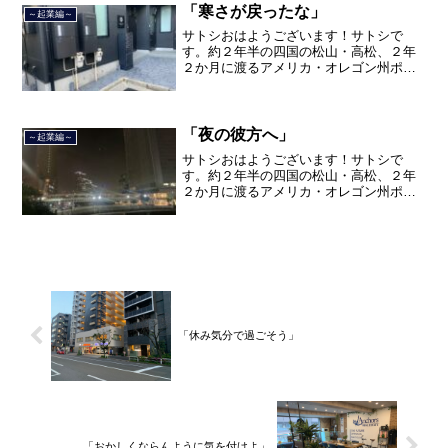
ました。２０２１年３月９日より東京都
「寒さが戻ったな」
～起業編～
品川区南大井で不動産を主...
サトシおはようございます！サトシで
す。約２年半の四国の松山・高松、２年
２か月に渡るアメリカ・オレゴン州ポー
トランド、９カ月の沖縄の単身赴任の旅
を終えて、２０２１年３月５日に２３年
間のサラリーマン人生に終止符を打っ
て、２０２１年３月９日より東...
「夜の彼方へ」
～起業編～
サトシおはようございます！サトシで
す。約２年半の四国の松山・高松、２年
２か月に渡るアメリカ・オレゴン州ポー
トランド、９カ月の沖縄の単身赴任の旅
を終えて、２０２１年３月５日に２３年
間のサラリーマン人生に終止符を打っ
て、２０２１年３月９日より東...
「休み気分で過ごそう」
「おかしくならんように気を付けよ」