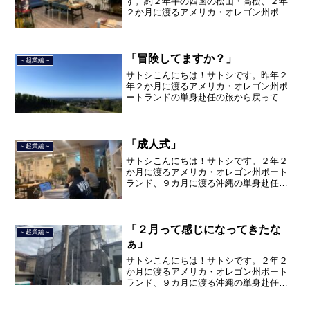
す。約２年半の四国の松山・高松、２年
２か月に渡るアメリカ・オレゴン州ポー
トランド、９カ月の沖縄の単身赴任の旅
を終えて、２０２１年３月５日に２３年
間のサラリーマン人生に終止符を打っ
て、２０２１年３月９日より東...
「冒険してますか？」
～起業編～
サトシこんにちは！サトシです。昨年２
年２か月に渡るアメリカ・オレゴン州ポ
ートランドの単身赴任の旅から戻ってき
て、５月から単身赴任で沖縄に出向して
住んでいましたが、２０２１年３月５日
で２３年間のサラリーマン人生を卒業
し、東京品川区南大井で不動...
「成人式」
～起業編～
サトシこんにちは！サトシです。２年２
か月に渡るアメリカ・オレゴン州ポート
ランド、９カ月に渡る沖縄の単身赴任の
旅を終えて、２０２１年３月５日に２３
年間のサラリーマン人生に終止符を打ち
ました。２０２１年３月９日より東京都
品川区南大井で不動産を主...
「２月って感じになってきたな
～起業編～
ぁ」
サトシこんにちは！サトシです。２年２
か月に渡るアメリカ・オレゴン州ポート
ランド、９カ月に渡る沖縄の単身赴任の
旅を終えて、２０２１年３月５日に２３
年間のサラリーマン人生に終止符を打ち