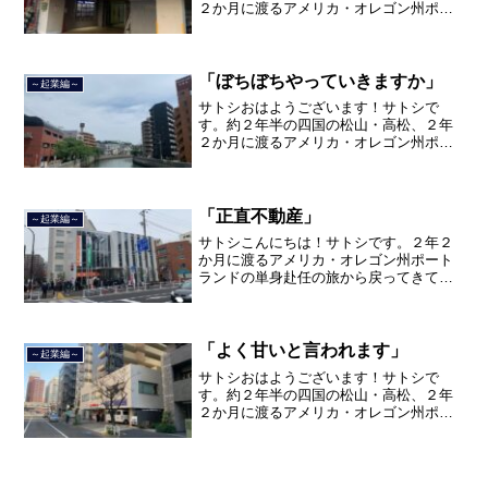
２か月に渡るアメリカ・オレゴン州ポー
トランド、９カ月の沖縄の単身赴任の旅
を終えて、２０２１年３月５日に２３年
間のサラリーマン人生に終止符を打ちま
した。２０２１年３月９日よ...
「ぼちぼちやっていきますか」
～起業編～
サトシおはようございます！サトシで
す。約２年半の四国の松山・高松、２年
２か月に渡るアメリカ・オレゴン州ポー
トランド、９カ月の沖縄の単身赴任の旅
を終えて、２０２１年３月５日に２３年
間のサラリーマン人生に終止符を打ちま
した。２０２１年３月９日よ...
「正直不動産」
～起業編～
サトシこんにちは！サトシです。２年２
か月に渡るアメリカ・オレゴン州ポート
ランドの単身赴任の旅から戻ってきて、
単身赴任で沖縄に出向して住んでいまし
たが、２０２１年３月５日で２３年間の
サラリーマン人生を卒業し、東京都品川
区南大井で不動産を主に取...
「よく甘いと言われます」
～起業編～
サトシおはようございます！サトシで
す。約２年半の四国の松山・高松、２年
２か月に渡るアメリカ・オレゴン州ポー
トランド、９カ月の沖縄の単身赴任の旅
を終えて、２０２１年３月５日に２３年
間のサラリーマン人生に終止符を打っ
て、２０２１年３月９日より東...