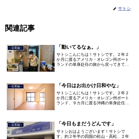
サトシ
関連記事
「動いてるなぁ。」
～起業編～
サトシこんにちは！サトシです。２年２
か月に渡るアメリカ・オレゴン州ポート
ランドの単身赴任の旅から戻ってきて、
単身赴任で沖縄に出向して住んでいまし
たが、２０２１年３月５日で２３年間の
サラリーマン人生を卒業し、東京都品川
区南大井で不動産を主に取...
「今日はお出かけ日和やな」
～起業編～
サトシこんにちは！サトシです。２年２
か月に渡るアメリカ・オレゴン州ポート
ランド、９カ月に渡る沖縄の単身赴任の
旅を終えて、２０２１年３月５日に２３
年間のサラリーマン人生に終止符を打ち
ました。２０２１年３月９日より東京都
品川区南大井で不動産を主...
「今日もまだうどんです」
～起業編～
サトシおはようございます！サトシで
す。約２年半の四国の松山・高松、２年