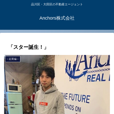
品川区・大田区の不動産エージェント
Anchors株式会社
「スター誕生！」
～起業編～