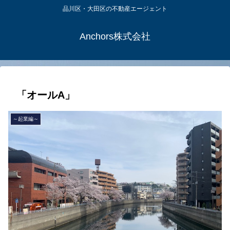
品川区・大田区の不動産エージェント
Anchors株式会社
「オールA」
～起業編～