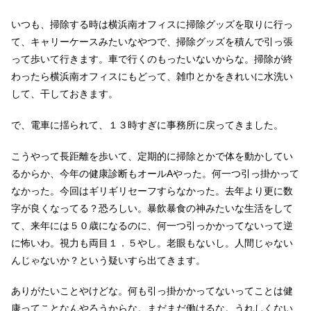
いつも、掃除する時は横浜南オフィスに掃除グッズを取りに行っ
て、キャリーケースみたいなやつで、掃除グッズを積んで引っ張
って歩いて行きます。車で行くのもったいないからな。掃除が終
わったら横浜南オフィスにもどって、雑巾とかをきれいに水洗い
して、干しておきます。
で、電車に揺られて、１３時すぎに事務所に戻ってきました。
こうやって長距離を歩いて、定期的に掃除とかで体を動かしてい
るからか、今年の健康診断もオールAやった。何一つ引っ掛かって
なかった。今回はギリギリセーフすらなかった。去年より更に数
字が良くなってる？恐ろしい。暴飲暴食の神みたいな生活をして
て、来年には５０歳になるのに、何一つ引っかかってないって逆
に怖いわ。視力も両目１．５やし。老眼もないし。人間じゃない
んじゃないか？という疑いすら出てきます。
ありがたいことやけどな。何も引っ掛かかってないってことは健
康ってことなんやろうからな。まだまだ働けるな。うれしくない