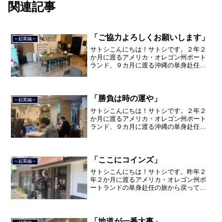
関連記事
「ご協力よろしくお願いします」
～起業編～
サトシこんにちは！サトシです。２年２
か月に渡るアメリカ・オレゴン州ポート
ランド、９カ月に渡る沖縄の単身赴任の
旅を終えて、２０２１年３月５日に２３
年間のサラリーマン人生に終止符を打ち
ました。２０２１年３月９日より東京都
品川区南大井で不動産を主...
「勝負は時の運や」
～起業編～
サトシこんにちは！サトシです。２年２
か月に渡るアメリカ・オレゴン州ポート
ランド、９カ月に渡る沖縄の単身赴任の
旅を終えて、２０２１年３月５日に２３
年間のサラリーマン人生に終止符を打ち
ました。２０２１年３月９日より東京都
品川区南大井で不動産を主...
「ここにコインズ」
～起業編～
サトシこんにちは！サトシです。昨年２
年２か月に渡るアメリカ・オレゴン州ポ
ートランドの単身赴任の旅から戻ってき
て、５月から単身赴任で沖縄に出向して
住んでいましたが、２０２１年３月５日
で２３年間のサラリーマン人生を卒業
し、東京品川区南大井で不動...
「地道が一番大事」