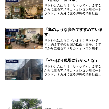
～起業編～
サトシこんにちは！サトシです。２年２
か月に渡るアメリカ・オレゴン州ポート
ランド、９カ月に渡る沖縄の単身赴任の
旅を終えて、２０２１年３月５日に２３
年間のサラリーマン人生に終止符を打ち
ました。２０２１年３月９日より東京都
品川区南大井で不動産を主...
「亀のような歩みですすめていま
～起業編～
す」
サトシおはようございます！サトシで
す。約２年半の四国の松山・高松、２年
２か月に渡るアメリカ・オレゴン州ポー
トランド、９カ月の沖縄の単身赴任の旅
を終えて、２０２１年３月５日に２３年
間のサラリーマン人生に終止符を打っ
「やっぱり現場に行かんとな」
～起業編～
て、２０２１年３月９日より東...
サトシこんにちは！サトシです。２年２
か月に渡るアメリカ・オレゴン州ポート
ランド、９カ月に渡る沖縄の単身赴任の
旅を終えて、２０２１年３月５日に２３
年間のサラリーマン人生に終止符を打ち
ました。２０２１年３月９日より東京都
品川区南大井で不動産を主...